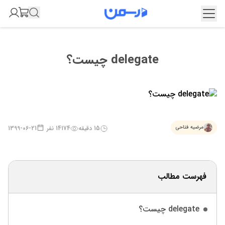
delegate چیست؟
15
دقیقه
14174
نفر
1399-06-21
مرضیه فتاحی
فهرست مطالب
delegate چیست؟