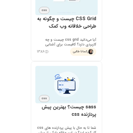
CSS
CSS Grid چیست و چگونه به
طراحی خلاقانه وب کمک
میکند؟
آیا می‌دانید css grid چیست و چه
کاربردی دارد؟ کافیست برای آشنایی
بیشتر این تکنولوژی همراه درسمن باشید
1386
رکسانا طالبی
تا به طور کامل با آن آشنا شوید.
CSS
sass چیست؟ بهترین پیش
پردازنده css
شما تا به حال با پیش پردازنده های css
کار کرده اید؟ در این مقاله بایکی از پیش