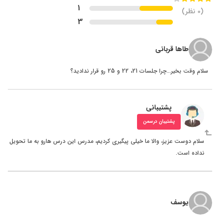
1
(
0
نظر)
3
طاها قربانی
سلام وقت بخیر...چرا جلسات 21، 22 و 25 رو قرار ندادید؟
پشتیبانی
پشتیبان درسمن
سلام دوست عزیز، والا ما خیلی پیگیری کردیم، مدرس این درس هارو به ما تحویل
نداده است.
یوسف