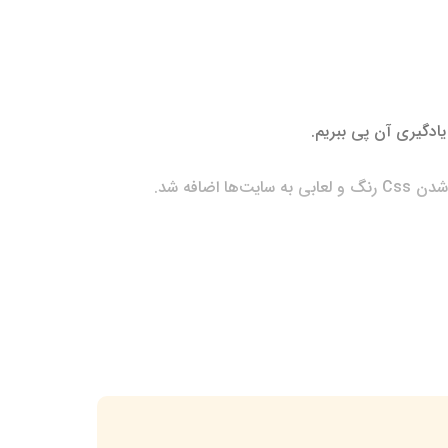
یادگیری آن پی ببریم.
و از طرفی زبان‌های برنامه‌نویسی همه سمت سرور پردازش
شهری در ایالت پنسیلوانیا از کشور ایالات متحده آمریکا
به نام آقای برندان آیک دست به کار شد و در ماه مه سال 1995 در کمپانی ارتباطات NetScape زبانی با نام Mocha عرضه کرد. سپس در سپتامبر همان سال به LiveScript تغییر نام
در نهایت جاوا اسکریپت در سال 1996 به سازمان جهانی ECMA ارسال شد تا به‌صورت استاندارد شده درآید و اولین نسخه استاندارد این زبان در ژوئن 1997 و با استاندارد ECMA-262