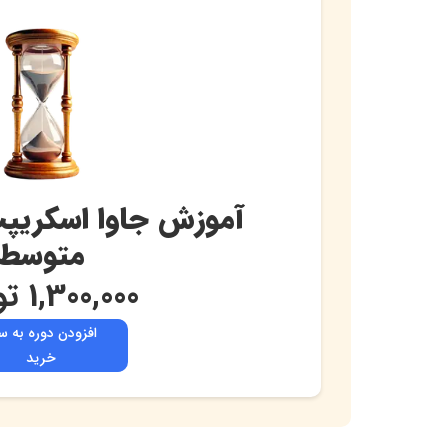
هدف Brendan Eich، ایجاد یک زبان اسکریپتی با قابلیت‌های برنامه‌نویسی بود تا صفحات وبسایت‌ها از قبل جذاب‌تر شوند.
جاوا اسکریپت چیست؟
آموزش جاوا اسکریپت
Javascript یا Js، یک زبان سطح بالا، دا
متوسط
که جاوا اسکریپت فقط یک زبان ساده سمت کلاینت نیست و شم
1,300,000
تو
افزودن دوره به س
خرید