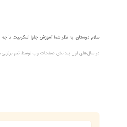
سلام دوستان. به نظر شما
آموزش جاوا اسکریپت
تا چه 
در سال‌های اول پیدایش صفحات وب توسط تیم برنزلی، وبسایت‌ها فقط از تگ‌های html پشتیبانی می‌کردند و بعدها
html و Css جزء زبان‌های برنامه‌نویسی نب
می‌شدند. چون صفحات گوگل هم جذابیت زیادی برای کار
داد و در سال 1995 نام جاوا اسکریپت برای این زبان انتخاب شد.
عرضه شد.