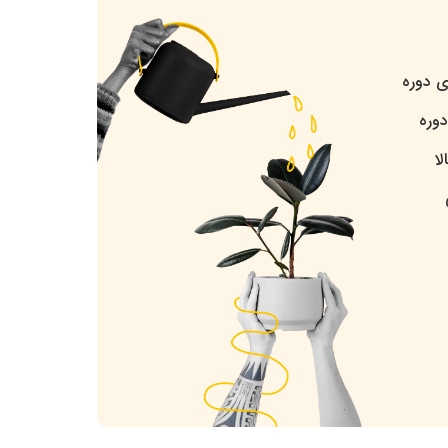
ی دوره
وره
ا
یر فاکس، سافاری و ... پشتیبانی می‌شود. نکته جالب اینجاست
به طراحی بازی و .... بپردازید.