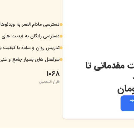
دسترسی مادام العمر به ویدئوها
.
دسترسی رایگان به آپدیت های د
.
تدریس روان و ساده با کیفیت بال
.
سرفصل های بسیار جامع و غنی
.
 مقدماتی تا
ینامیک، شی گرا و تفسیری است که توسط اکثر مرورگرها از قبیل: گوگل کروم، فا
1068
ا می‌توانید با استفاده از کتابخانه‌ها و فریمورک‌های جدید این زبان 
فارغ التحصیل
مان
بد