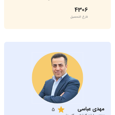
4306
فارغ التحصیل
مهدی
عباسی
5