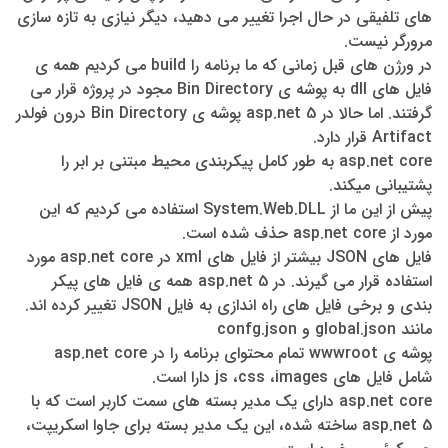
های تلفیقی در حال اجرا تغییر می دهید، دیگر نیازی به تازه سازی
مرورگر نیست.
در ورژن های قبل زمانی که ما برنامه را build می کردیم همه ی
فایل های dll به پوشه ی Bin Directory مجود در پروژه قرار می
گرفتند. اما حالا در asp.net 5 پوشه ی Bin Directory درون فولدر
Artifact قرار دارد.
asp.net core به طور کامل پیکربندی محیط مبتنی بر ابر را
پشتیبانی میکند.
پیش از این ما از System.Web.DLL استفاده می کردیم که این
مورد از asp.net core حذف شده است.
فایل های JSON بیشتر از فایل های xml در asp.net core مورد
استفاده قرار می گیرند. در asp.net 5 همه ی فایل های پیکر
بندی و برخی فایل های راه اندازی به فایل JSON تغییر کرده اند.
مانند global.json و confg.json
پوشه ی wwwroot تمام محتوای برنامه را در asp.net core
شامل فایل های js ،css ،images دارا است.
asp.net core دارای یک مدیر بسته های سمت کاربر است که با
asp.net 5 ساخته شده، این یک مدیر بسته برای جاوا اسکریپت،