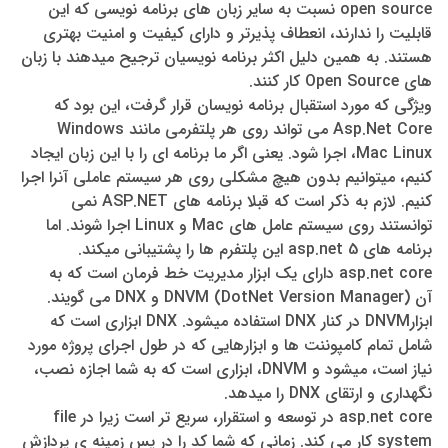
open source نسبت به سایر زبان های برنامه نویسی که این
قابلیت را ندارند، انعطاف پذیرتر و دارای کیفیت و امنیت بهتری
هستند. به همین دلیل اکثر برنامه نویسیان ترجیح میدهند با زبان
های Open Source کار کنند.
ویژگی که مورد استقبال برنامه نویسان قرار گرفت، این بود که
Asp.Net Core می تواند روی هر پلتفرمی مانند Windows
،Mac Linux اجرا شود. یعنی اگر ما برنامه ای را با این زبان ایجاد
کنیم، میتوانیم بدون هیچ مشکلی روی هر سیستم عاملی آنرا اجرا
کنیم. لازم به ذکر است که قبلا برنامه های ASP.NET نمی
توانستند روی سیستم عامل های Mac و Linux اجرا شوند. اما
برنامه های asp.net 5 این پلتفرم ها را پشتیبانی میکند.
asp.net core دارای یک ابزار مدیریت خط فرمان است که به
آن (DNVM (DotNet Version Manager و DNX می گویند.
ابزارDNVM در کنار DNX استفاده میشود. DNX ابزاری است که
شامل تمام کامپوننت ها و ابزارهایی که در طول اجرای پروژه مورد
نیاز است، میشود و DNVM، ابزاری است که به شما اجازه نصب،
نگهداری و ارتقای DNX را میدهد.
asp.net core در توسعه و استقرار، سریع تر است زیرا در file
system کار می کند. زمانی که شما کد را در پس زمینه ی پردازش