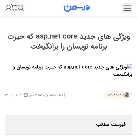
ویژگی های جدید asp.net core که حیرت
برنامه نویسان را برانگیخت
10
دقیقه
3556
نفر
1399-07-24
مرضیه فتاحی
فهرست مطالب