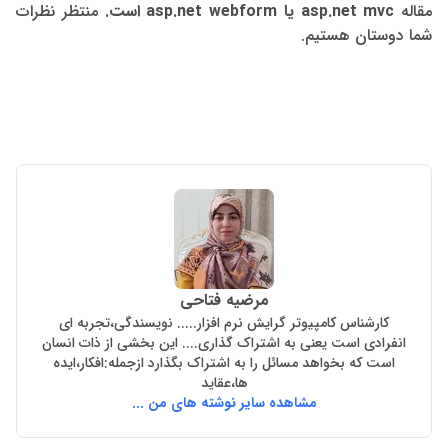
مقاله
asp.net mvc یا asp.net webform
است.
منتظر نظرات
شما دوستان هستیم.
مرضیه فتاحی
کارشناس کامپیوتر گرایش نرم افزار..... نویسندگی،تجربه ای
انفرادی است یعنی به اشتراک گذاری.... این بخشی از ذات انسان
است که بخواهد مسائل را به اشتراک بگذارد ازجمله:افکار،ایده
ها،عقاید
مشاهده سایر نوشته های من ...