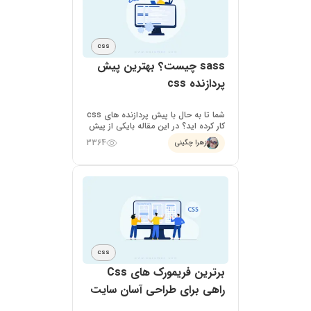
CSS
sass چیست؟ بهترین پیش
پردازنده css
شما تا به حال با پیش پردازنده های css
کار کرده اید؟ در این مقاله بایکی از پیش
پردازنده های css به نام sass آشنا می
3364
زهرا چگینی
شوید،می خواهیم بدانیم sass چیست و
چه کاربردهایی دارد؟
CSS
برترین فریمورک‌ های Css
راهی برای طراحی آسان سایت