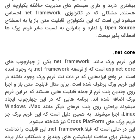
بیشتری دارند و دارای سیستم های مدیریت حافظه یکپارچه ای
هستند. مشکلی که در تکنولوژی .net framework احساس
میشود این است که این تکنولوژی قابلیت متن باز یا به اصطلاح
Open Source را ندارد و بنابراین به نسبت سایر فریم ورک ها
انعطاف پذیر نیست.
.
net core
این فریم ورک مانند .net framework یکی از چهارچوب های
asp.net core است که از توسعه net framework. به وجود آمده
است. در واقع ایرادهایی که در دات نت فریم ورک وجود داشته در
این فریم ورک برطرف شده است. برای مثال قابلیت متن باز و اجرا
روی چندین پلت فرم از جمله قابلیت هایی هستند که در این فریم
ورک اضافه شده اند.
برنامه هایی که در این چهارچوب ایجاد
میشوند براحتی روی پلت فرهای دیگر مانند Windows ،Mac
،Linux اجرا میشوند. به همین دلیل است که این فریم ورک جز
فریم ورک های Cross PlatForm نیز شناخته میشود.
این در حالی است که قبلا net framework. این قابلیت را نداشت
و بیشتر برای ساخت اپلیکیشن های ویندوز و دسکتاپ بکار برده