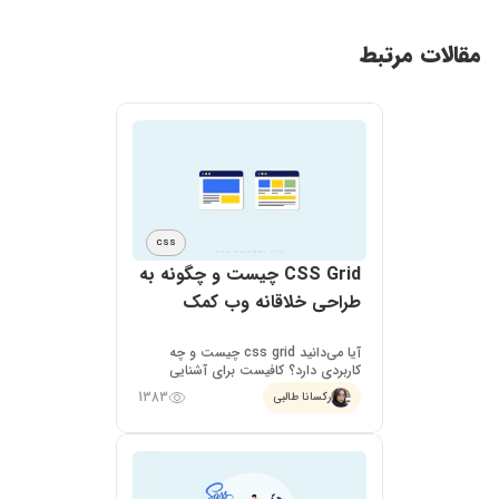
مقالات مرتبط
CSS
CSS Grid چیست و چگونه به
طراحی خلاقانه وب کمک
میکند؟
آیا می‌دانید css grid چیست و چه
کاربردی دارد؟ کافیست برای آشنایی
بیشتر این تکنولوژی همراه درسمن باشید
1383
رکسانا طالبی
تا به طور کامل با آن آشنا شوید.