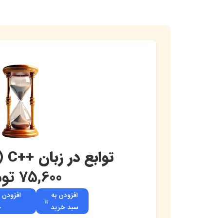
توابع در زبان ++C (بخش سوم)
75,600
توم
افزودن به
افزودن 
سبد خرید
خ