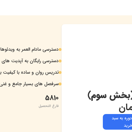
دسترسی مادام العمر به ویدئوها
.
دسترسی رایگان به آپدیت های د
.
تدریس روان و ساده با کیفیت بال
.
سرفصل های بسیار جامع و غنی
.
5810
ان
فارغ التحصیل
دوره به سبد
رید