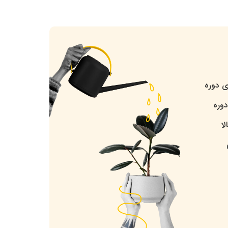
ی دوره
وره
ا