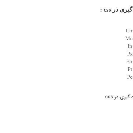
ی در css :
C
M
In
Px
E
Pt
Pc