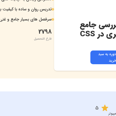
.
تدریس روان و ساده با کیفیت بال
.
سرفصل های بسیار جامع و غنی
.
opaci و بررسی جامع
2798
در CSS
فارغ التحصیل
دوره به سبد
رید
5
پیوتر