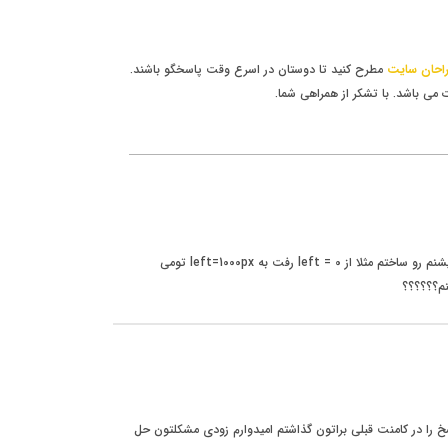
احان سایت
مطرح کنید تا دوستان در اسرع وقت پاسخگو باشند.
 باشد. با تشکر از همراهی شما.
سلام خسته نباشید من میخوام وقنی انیمیشنم رو ساختم مثلا از left = 0 رفت به left=1000px تومی
 را در کامنت قبلی براتون گذاشتم امیدوارم زودی مشکلتون حل