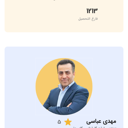
1213
فارغ التحصیل
مهدی
عباسی
5