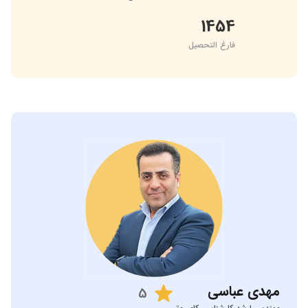
1454
فارغ التحصیل
مهدی
عباسی
5