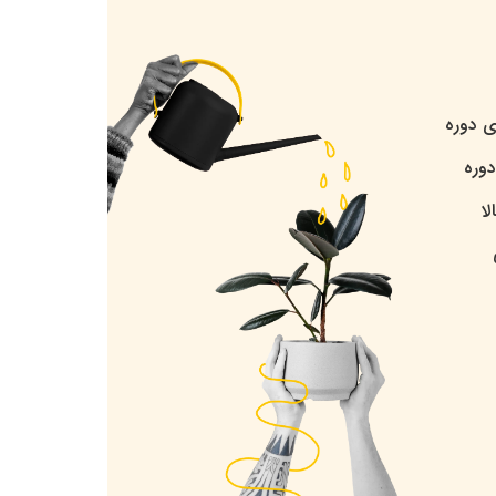
ی دوره
وره
ا