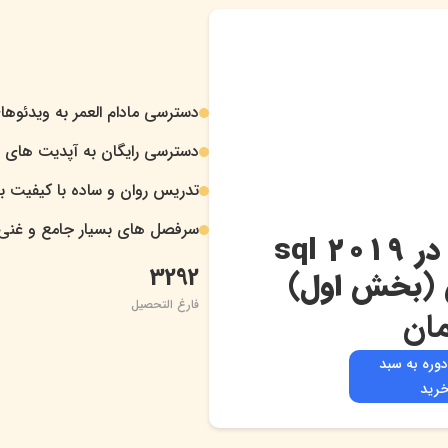
دسترسی مادام العمر به ویدئوها
.
دسترسی رایگان به آپدیت های د
.
تدریس روان و ساده با کیفیت بال
.
سرفصل های بسیار جامع و غنی
.
آموزش بک آپ گیری در 2019 sql
3292
فارغ التحصیل
ان
دوره به سبد
رید