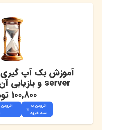
server و بازیابی آن (بخش اول)
100,800
توم
افزودن به
افزودن 
سبد خرید
خ